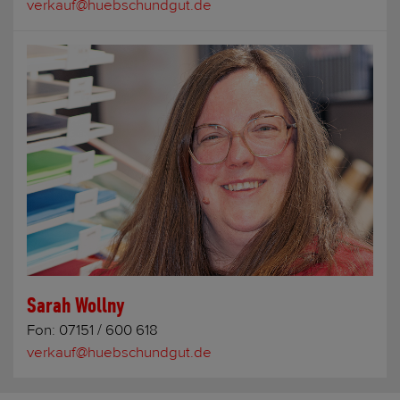
verkauf@huebschundgut.de
Sarah Wollny
Fon:
07151 / 600 618
verkauf@huebschundgut.de