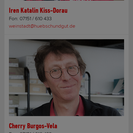
Iren Katalin Kiss-Dorau
Fon:
07151 / 610 433
weinstadt@huebschundgut.de
Cherry Burgos-Vela