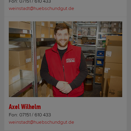
Fon:
07151 / 610 433
weinstadt@huebschundgut.de
Axel Wilhelm
Fon:
07151 / 610 433
weinstadt@huebschundgut.de