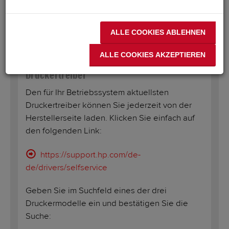
ALLE COOKIES ABLEHNEN
Downloads
ALLE COOKIES AKZEPTIEREN
Druckertreiber
Den für Ihr Betriebssystem aktuellsten
Druckertreiber können Sie jederzeit von der
Herstellerseite laden. Klicken Sie einfach auf
den folgenden Link:
https://support.hp.com/de-
de/drivers/selfservice
Geben Sie im Suchfeld eines der drei
Druckermodelle ein und bestätigen Sie die
Suche: