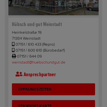
Hübsch und gut Weinstadt
Heinkelstraße 19
71384 Weinstadt
07151 / 610 433
(Repro)
07151 / 600 618
(Bürobedarf)
07151 / 644 09
weinstadt@huebschundgut.de
Ansprechpartner
ÖFFNUNGSZEITEN
STANDORT-KARTE